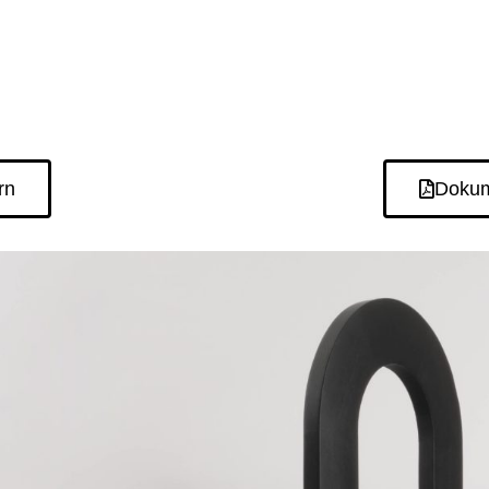
rn
Dokum